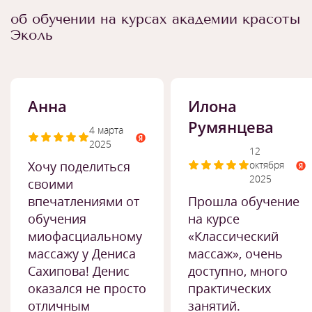
об обучении на курсах академии красоты
Эколь
Анна
Илона
Румянцева
4 марта
2025
12
Хочу поделиться
октября
2025
своими
впечатлениями от
Прошла обучение
обучения
на курсе
миофасциальному
«Классический
массажу у Дениса
массаж», очень
Сахипова! Денис
доступно, много
оказался не просто
практических
отличным
занятий.