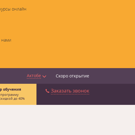
 курсы онлайн
с нами
Актобе
Скоро открытие
р обучения
Заказать звонок
 программу
скидкой до 40%