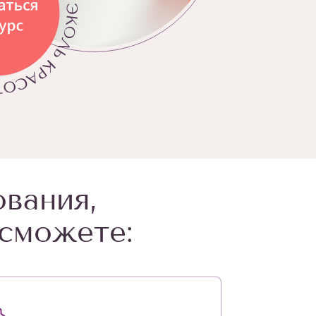
ования,
сможете: