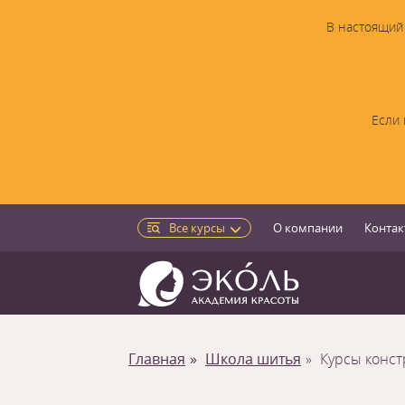
В настоящий 
Если 
Все курсы
О компании
Контак
Главная
Школа шитья
Курсы конс