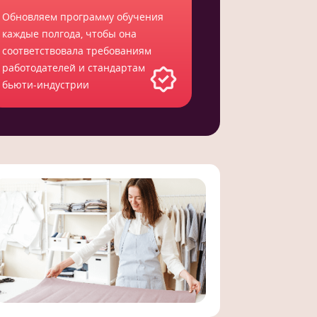
Обновляем программу обучения
каждые полгода, чтобы она
соответствовала требованиям
работодателей и стандартам
бьюти-индустрии